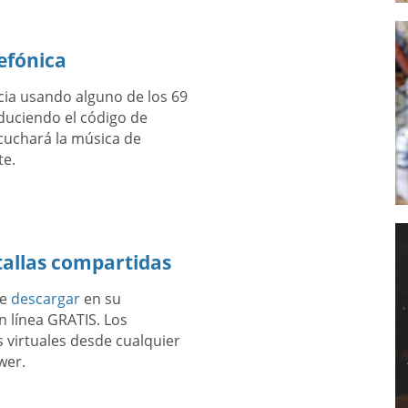
efónica
cia usando alguno de los 69
duciendo el código de
scuchará la música de
te.
tallas compartidas
te
descargar
en su
 línea GRATIS. Los
 virtuales desde cualquier
wer.