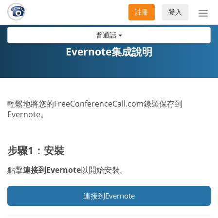
註冊
登入
切
換
普通話
導
航
Evernote集成說明
輕鬆地將您的FreeConferenceCall.com錄製保存到
Evernote。
步驟1：安裝
點擊
連接到Evernote
以開始安裝。
連接到Evernote