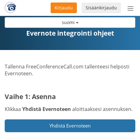
Kirjaudu
Sisäänkirjaudu
Ava
navi
suomi
Evernote integrointi ohjeet
Tallenna FreeConferenceCall.com tallenteesi helposti
Evernoteen.
Vaihe 1: Asenna
Klikkaa
Yhdistä Evernoteen
aloittaaksesi asennuksen.
Yhdistä Evernoteen