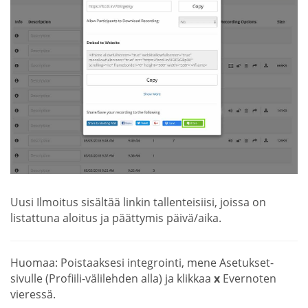
Uusi Ilmoitus sisältää linkin tallenteisiisi, joissa on
listattuna aloitus ja päättymis päivä/aika.
Huomaa: Poistaaksesi integrointi, mene Asetukset-
sivulle (Profiili-välilehden alla) ja klikkaa
x
Evernoten
vieressä.