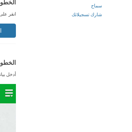
الخطوة 1: الت
سماح
انقر على
شارك تسجيلاتك
ال
الخطوة 2: سجل الدخول إلى e
أدخل بياناتك