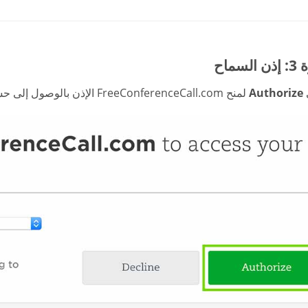
سماح
Authorize
لمنح FreeConferenceCall.com الإذن بالوصول إلى حسابك على Evernote لمدة زمنية محددة.