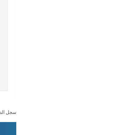
سجل الدخول لحسابك عل