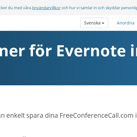
cker du med våra
Användarvillkor
och hur vi samlar in och skyddar personli
Svenska
Anordna
ner för Evernote 
n enkelt spara dina FreeConferenceCall.com i