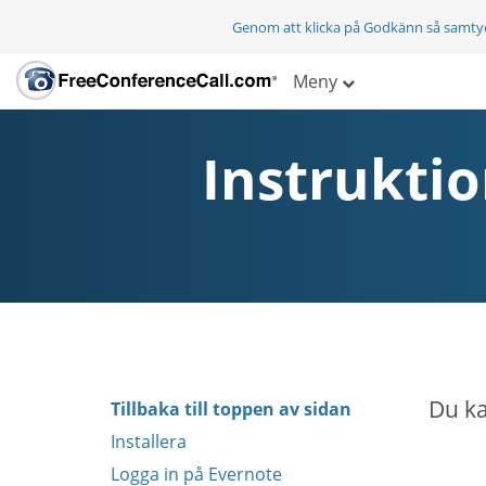
Genom att klicka på Godkänn så samty
Meny
Instruktio
Du ka
Tillbaka till toppen av sidan
Installera
Logga in på Evernote