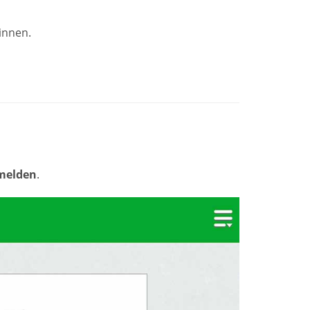
ginnen.
melden
.