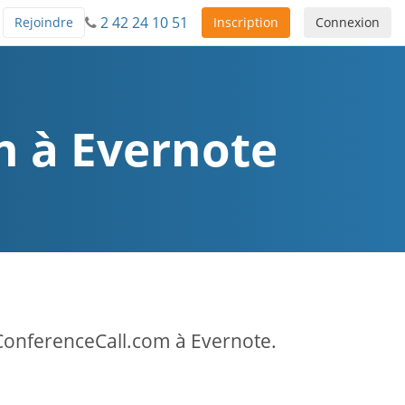
2 42 24 10 51
Rejoindre
Inscription
Connexion
on à Evernote
ConferenceCall.com à Evernote.