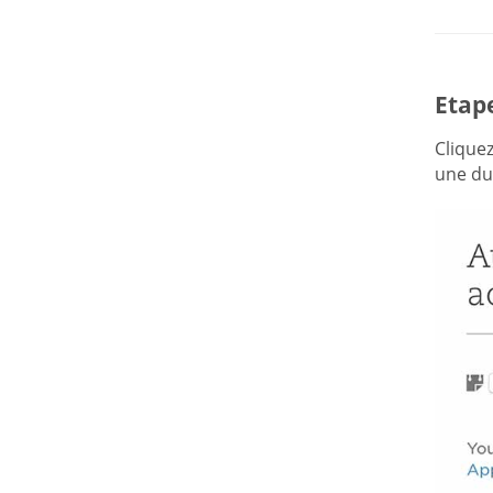
Etape
Clique
une du