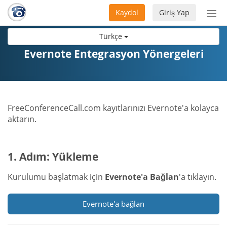
Kaydol
Giriş Yap
Nav
aç/
Türkçe
Evernote Entegrasyon Yönergeleri
FreeConferenceCall.com kayıtlarınızı Evernote'a kolayca
aktarın.
1. Adım: Yükleme
Kurulumu başlatmak için
Evernote'a Bağlan
'a tıklayın.
Evernote'a bağlan