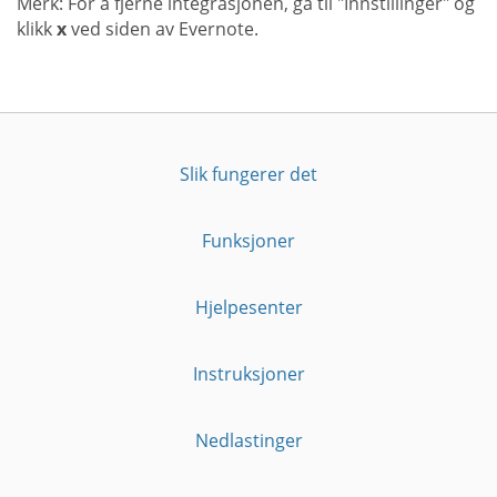
Merk: For å fjerne integrasjonen, gå til "Innstillinger" og
klikk
x
ved siden av Evernote.
Slik fungerer det
Funksjoner
Hjelpesenter
Instruksjoner
Nedlastinger