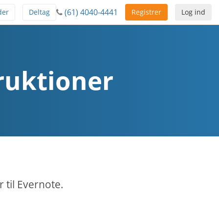
(61) 4040-4441
der
Deltag
Registrer
Log ind
ruktioner
til Evernote.