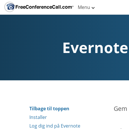
Menu
Evernote
Gem n
Tilbage til toppen
Installer
Log dig ind på Evernote