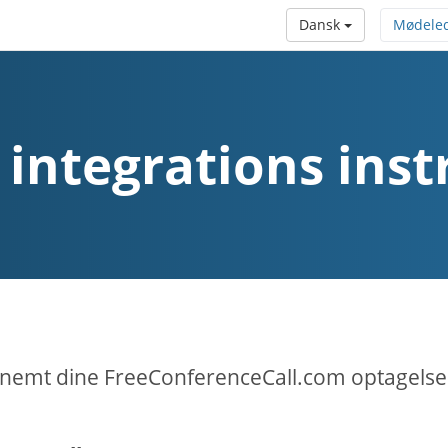
Dansk
Mødele
 integrations inst
emt dine FreeConferenceCall.com optagelser 