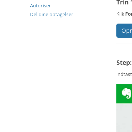
Trin 
Autoriser
Klik
Fo
Del dine optagelser
Opre
Step:
Indtas