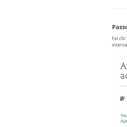
Passo
Fai cli
interva