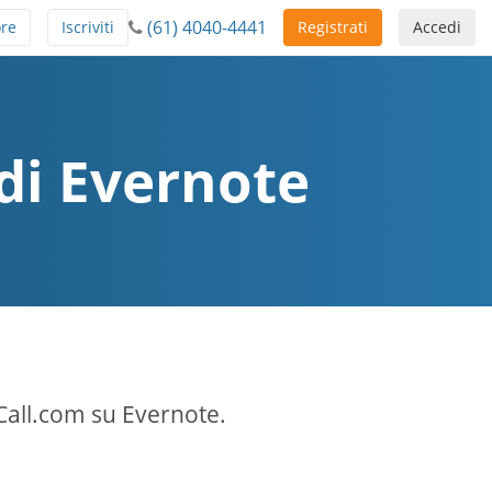
(61) 4040-4441
ore
Iscriviti
Registrati
Accedi
 di Evernote
Call.com su Evernote.