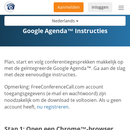
Aanmelden
Inloggen
Acti
navi
Nederlands
Google Agenda™ Instructies
Plan, start en volg conferentiegesprekken makkelijk op
met de geïntegreerde Google Agenda™. Ga aan de slag
met deze eenvoudige instructies.
Opmerking: FreeConferenceCall.com account
toegangsgegevens (e-mail en wachtwoord) zijn
noodzakelijk om de download te voltooien. Als u geen
account heeft,
nu registreren
.
Stap 1: Open een Chrome™-browser