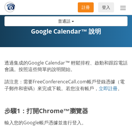
註冊
登入
切
換
普通話
導
航
Google Calendar™ 說明
透過集成的Google Calendar™ 輕鬆排程、啟動和跟踪電話
會議。按照這些簡單的說明開始。
請注意：需要FreeConferenceCall.com帳戶登錄憑據（電
子郵件和密碼）來完成下載。若您沒有帳戶，
立即註冊
。
步驟1：打開Chrome™瀏覽器
輸入您的Google帳戶憑據並進行登入。