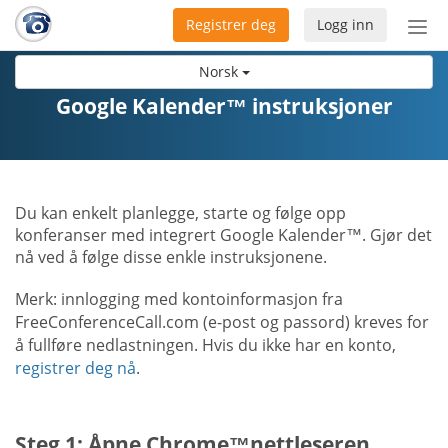
Registrer deg
Logg inn
Bytt
nav
Norsk
Google Kalender™ instruksjoner
Du kan enkelt planlegge, starte og følge opp
konferanser med integrert Google Kalender™. Gjør det
nå ved å følge disse enkle instruksjonene.
Merk: innlogging med kontoinformasjon fra
FreeConferenceCall.com (e-post og passord) kreves for
å fullføre nedlastningen. Hvis du ikke har en konto,
registrer deg nå
.
Steg 1: Åpne Chrome™nettleseren