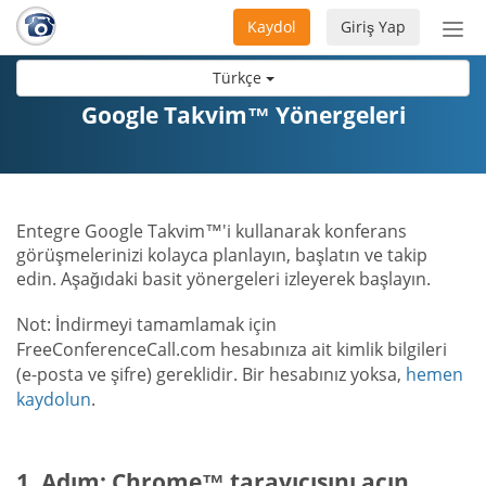
Kaydol
Giriş Yap
Nav
aç/
Türkçe
Google Takvim™ Yönergeleri
Entegre Google Takvim™'i kullanarak konferans
görüşmelerinizi kolayca planlayın, başlatın ve takip
edin. Aşağıdaki basit yönergeleri izleyerek başlayın.
Not: İndirmeyi tamamlamak için
FreeConferenceCall.com hesabınıza ait kimlik bilgileri
(e-posta ve şifre) gereklidir. Bir hesabınız yoksa,
hemen
kaydolun
.
1. Adım: Chrome™ tarayıcısını açın