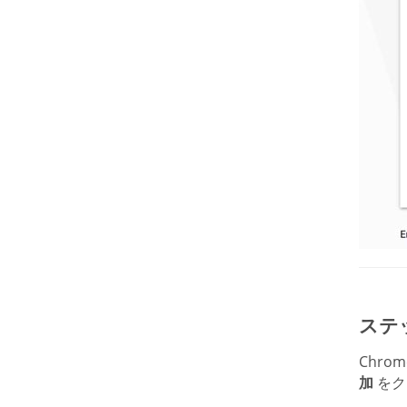
ステッ
Chro
加
をク