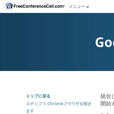
メニュー
Go
統合し
トップに戻る
開始
ステップ 1: Chromeブラウザを開き
ます