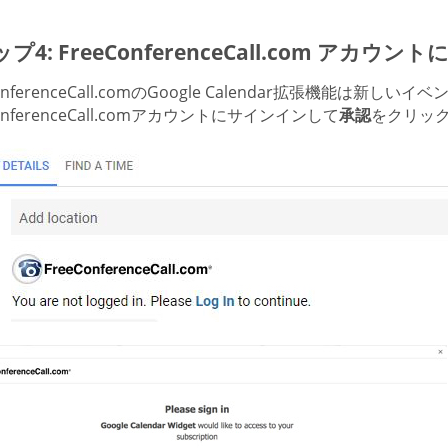
プ4: FreeConferenceCall.com アカ
ConferenceCall.comのGoogle Calendar拡張機能
ConferenceCall.comアカウントにサインインして
承認
をクリック