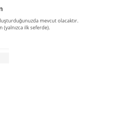
n
 oluşturduğunuzda mevcut olacaktır.
ın (yalnızca ilk seferde).