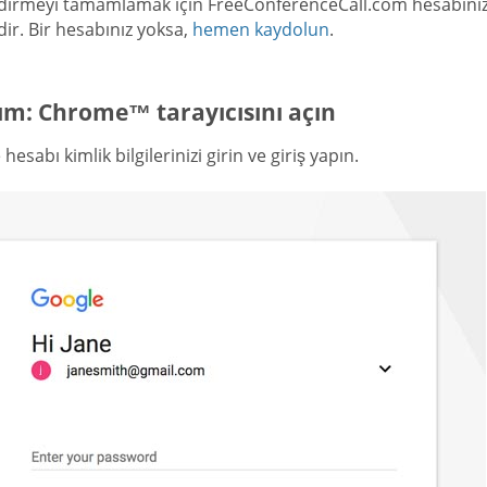
dirmeyi tamamlamak için FreeConferenceCall.com hesabınıza ai
dir. Bir hesabınız yoksa,
hemen kaydolun
.
ım: Chrome™ tarayıcısını açın
hesabı kimlik bilgilerinizi girin ve giriş yapın.