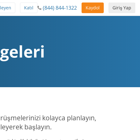
(844) 844-1322
leyen
Katıl
Kaydol
Giriş Yap
geleri
üşmelerinizi kolayca planlayın,
zleyerek başlayın.