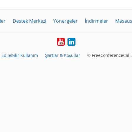
ler
Destek Merkezi
Yönergeler
İndirmeler
Masaüs
Youtube
LinkedIn
 Edilebilir Kullanım
Şartlar & Koşullar
© FreeConferenceCall.