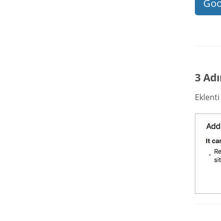
Goo
3 Adı
Eklent