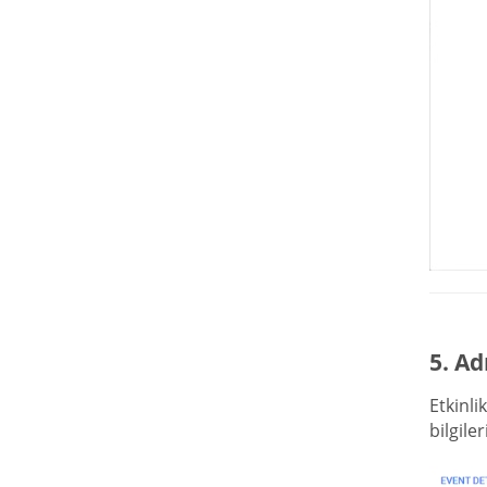
5. Ad
Etkinli
bilgile