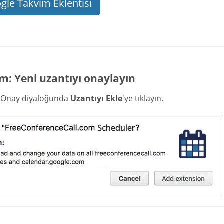
gle Takvim Eklentisi
m: Yeni uzantıyı onaylayın
i Onay diyaloğunda
Uzantıyı Ekle
'ye tıklayın.