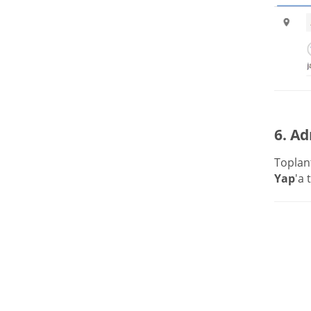
6. Ad
Toplan
Yap
'a 