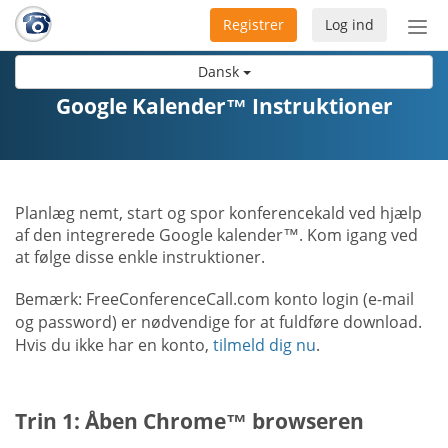
Registrer
Log ind
Slå
nav
Dansk
til/f
Google Kalender™ Instruktioner
Planlæg nemt, start og spor konferencekald ved hjælp
af den integrerede Google kalender™. Kom igang ved
at følge disse enkle instruktioner.
Bemærk: FreeConferenceCall.com konto login (e-mail
og password) er nødvendige for at fuldføre download.
Hvis du ikke har en konto,
tilmeld dig nu
.
Trin 1: Åben Chrome™ browseren