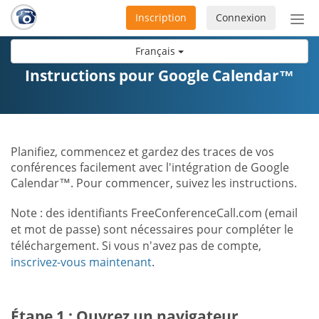
Inscription
Connexion
Acti
ou
Français
désa
la
Instructions pour Google Calendar™
nav
Planifiez, commencez et gardez des traces de vos
conférences facilement avec l'intégration de Google
Calendar™. Pour commencer, suivez les instructions.
Note : des identifiants FreeConferenceCall.com (email
et mot de passe) sont nécessaires pour compléter le
téléchargement. Si vous n'avez pas de compte,
inscrivez-vous maintenant
.
Étape 1 : Ouvrez un navigateur