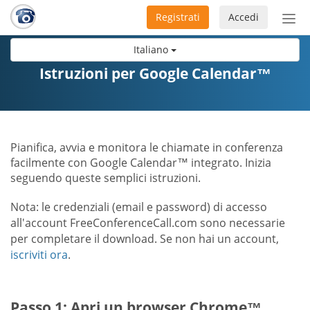
Registrati
Accedi
Atti
nav
Italiano
Istruzioni per Google Calendar™
Pianifica, avvia e monitora le chiamate in conferenza
facilmente con Google Calendar™ integrato. Inizia
seguendo queste semplici istruzioni.
Nota: le credenziali (email e password) di accesso
all'account FreeConferenceCall.com sono necessarie
per completare il download. Se non hai un account,
iscriviti ora
.
Passo 1: Apri un browser Chrome™