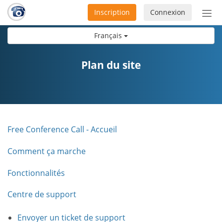
Inscription
Connexion
Acti
ou
Français
désa
la
nav
Plan du site
Free Conference Call - Accueil
Comment ça marche
Fonctionnalités
Centre de support
Envoyer un ticket de support