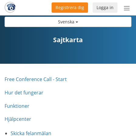
Registrera dig
Logga in
Öpp
men
Svenska
Sajtkarta
Free Conference Call - Start
Hur det fungerar
Funktioner
Hjälpcenter
Skicka felanmälan