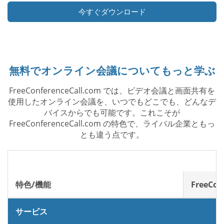
今すぐダウンロード
無料でオンライン会議についてもっと学ぶ
FreeConferenceCall.com では、ビデオ会議と画面共有を
使用したオンライン会議を、いつでもどこでも、どんなデ
バイスからでも可能です。これこそが
FreeConferenceCall.com の特色で、ライバル企業ともっ
とも違う点です。
特色/機能
FreeCon
サービス