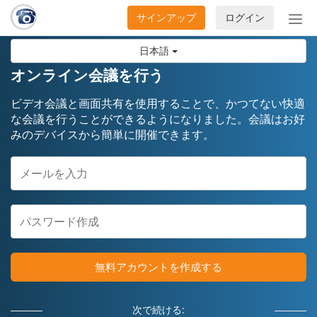
サインアップ
ログイン
ナ
ビ
日本語
ゲ
ー
オンライン会議を行う
シ
ョ
ビデオ会議と画面共有を使用することで、かつてない快適
ン
な会議を行うことができるようになりました。会議はお好
みのデバイスから簡単に開催できます。
の
開
閉
無料アカウントを作成する
次で続ける: