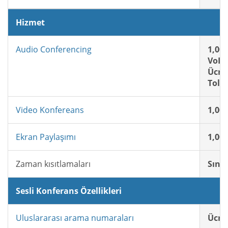
Hizmet
Audio Conferencing
1,00
VoIP:
Ücret
Toll-
Video Konfereans
1,00
Ekran Paylaşımı
1,00
Zaman kısıtlamaları
Sınır
Sesli Konferans Özellikleri
Uluslararası arama numaraları
Ücret