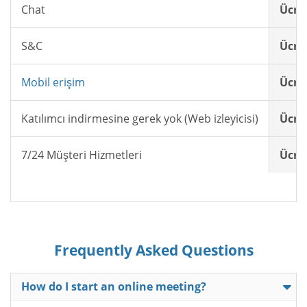
Chat
Ücret
S&C
Ücret
Mobil erişim
Ücret
Katılımcı indirmesine gerek yok (Web izleyicisi)
Ücret
7/24 Müşteri Hizmetleri
Ücret
Frequently Asked Questions
How do I start an online meeting?