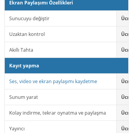
Ekran Paylaşımı Özellikleri
Sunucuyu değiştir
Ücret
Uzaktan kontrol
Ücret
Akıllı Tahta
Ücret
Kayıt yapma
Ses, video ve ekran paylaşımı kaydetme
Ücret
Sunum yarat
Ücret
Kolay indirme, tekrar oynatma ve paylaşma
Ücret
Yayıncı
Ücret