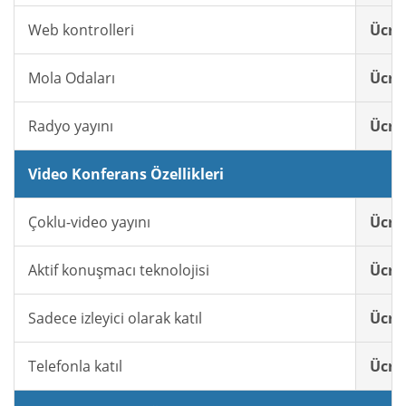
Web kontrolleri
Ücret
Mola Odaları
Ücret
Radyo yayını
Ücret
Video Konferans Özellikleri
Çoklu-video yayını
Ücret
Aktif konuşmacı teknolojisi
Ücret
Sadece izleyici olarak katıl
Ücret
Telefonla katıl
Ücret