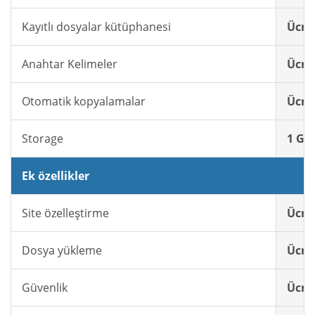
Kayıtlı dosyalar kütüphanesi
Ücret
Anahtar Kelimeler
Ücret
Otomatik kopyalamalar
Ücret
Storage
1 GB 
Ek özellikler
Site özelleştirme
Ücret
Dosya yükleme
Ücret
Güvenlik
Ücret