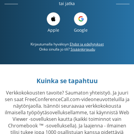
tai jatka
Apple
Google
Kirjautumalla hyväksyn
Ehdot ja edellytykset
Onko sinulla jo tili?
Sisäänkirjaudu
Kuinka se tapahtuu
Verkkokokousten tavoite? Saumaton yhteistyö. Ja juuri
sen saat FreeConferenceCall.com-videoneuvotteluilla ja
näytönjaolla. Isännöi seuraavaa verkkokokousta
ilmaisella työpöytäsovelluksellamme, tai käynnistä Web
Viewer -sovelluksen kautta (kaikki toiminnot vain
Chromebook ™ -sovelluksella). Ja laajenna - ilmainen
tilisi tukee jopa 1000 osallistujan kanssa pidettäviä