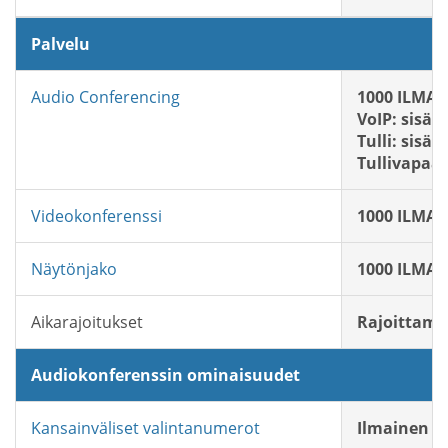
Palvelu
Audio Conferencing
1000 ILMAIS
VoIP: sisält
Tulli: sisält
Tullivapaa:
Videokonferenssi
1000 ILMAIS
Näytönjako
1000 ILMAIS
Aikarajoitukset
Rajoittam
Audiokonferenssin ominaisuudet
Kansainväliset valintanumerot
Ilmainen