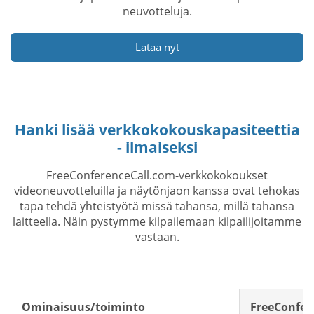
neuvotteluja.
Lataa nyt
Hanki lisää verkkokokouskapasiteettia
- ilmaiseksi
FreeConferenceCall.com-verkkokokoukset
videoneuvotteluilla ja näytönjaon kanssa ovat tehokas
tapa tehdä yhteistyötä missä tahansa, millä tahansa
laitteella. Näin pystymme kilpailemaan kilpailijoitamme
vastaan.
Ominaisuus/toiminto
FreeConfer