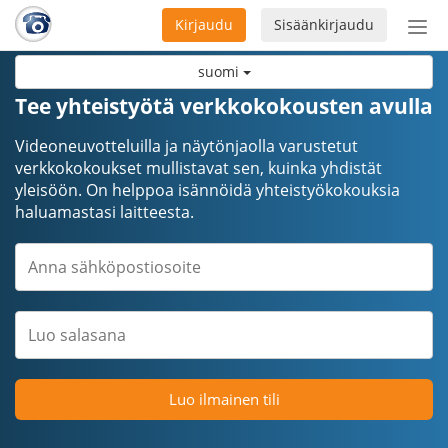
Kirjaudu
Sisäänkirjaudu
Ava
navi
suomi
Tee yhteistyötä verkkokokousten avulla
Videoneuvotteluilla ja näytönjaolla varustetut
verkkokokoukset mullistavat sen, kuinka yhdistät
yleisöön. On helppoa isännöidä yhteistyökokouksia
haluamastasi laitteesta.
Luo ilmainen tili