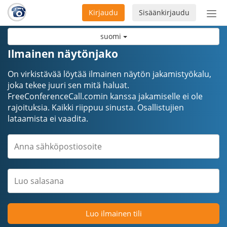
Kirjaudu
Sisäänkirjaudu
Ava
navi
suomi
Ilmainen näytönjako
On virkistävää löytää ilmainen näytön jakamistyökalu,
joka tekee juuri sen mitä haluat.
FreeConferenceCall.comin kanssa jakamiselle ei ole
rajoituksia. Kaikki riippuu sinusta. Osallistujien
lataamista ei vaadita.
Luo ilmainen tili