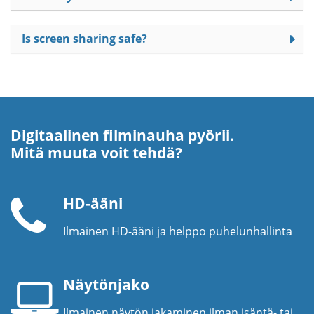
Is screen sharing safe?
Digitaalinen filminauha pyörii.
Mitä muuta voit tehdä?
HD-ääni
Ilmainen HD-ääni ja helppo puhelunhallinta
Puhelinkuuloke
Näytönjako
Ilmainen näytön jakaminen ilman isäntä- tai