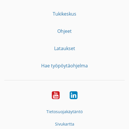
Tukikeskus
Ohjeet
Lataukset
Hae työpöytäohjelma
YouTube
LinkedIn
Tietosuojakäytäntö
Sivukartta