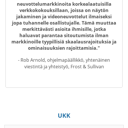
neuvottelumarkkinoita korkealaatuisilla
verkkokokouksillaan, joissa on näytön
jakaminen ja videoneuvottelut ilmaiseksi
jopa tuhannelle osallistujalle. Tämä muuttaa
merkittävästi asioita ihmisille, jotka
haluavat parantaa sitoutumista ilman
markkinoille tyypillisiä skaalausrajoituksia ja
ominaisuuksien rajoittamisia."
- Rob Arnold, ohjelmapäällikkö, yhtenäinen
viestintä ja yhteistyö, Frost & Sullivan
UKK