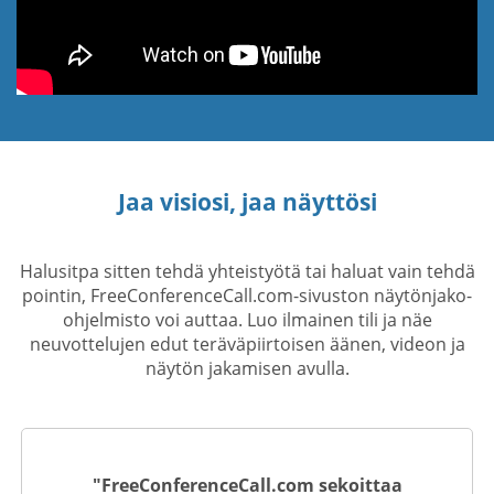
Jaa visiosi, jaa näyttösi
Halusitpa sitten tehdä yhteistyötä tai haluat vain tehdä
pointin, FreeConferenceCall.com-sivuston näytönjako-
ohjelmisto voi auttaa. Luo ilmainen tili ja näe
neuvottelujen edut teräväpiirtoisen äänen, videon ja
näytön jakamisen avulla.
"FreeConferenceCall.com sekoittaa