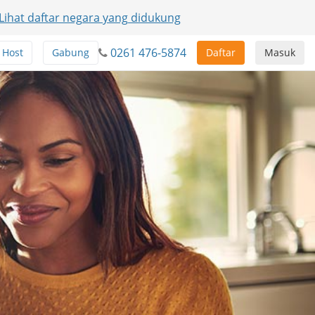
Lihat daftar negara yang didukung
0261 476-5874
Host
Gabung
Daftar
Masuk