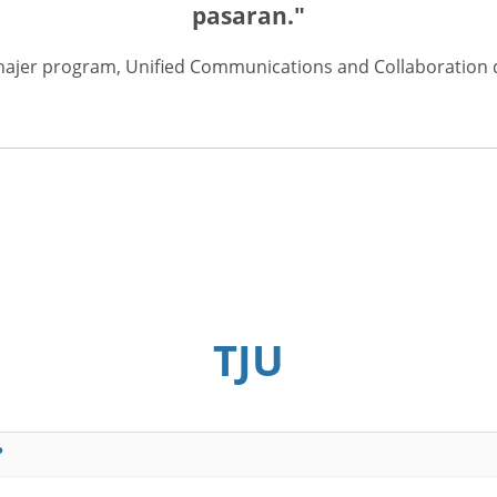
pasaran."
najer program, Unified Communications and Collaboration di
TJU
?