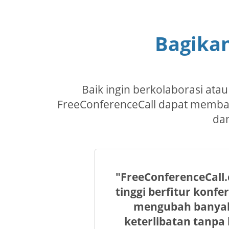
Bagikan
Baik ingin berkolaborasi at
FreeConferenceCall dapat memban
dan
"FreeConferenceCall.
tinggi berfitur konfe
mengubah banyak 
keterlibatan tanpa 