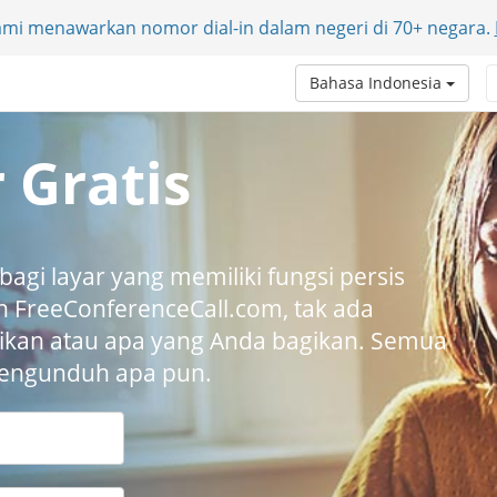
Kami menawarkan nomor dial-in dalam negeri di 70+ negara.
Bahasa Indonesia
 Gratis
gi layar yang memiliki fungsi persis
n FreeConferenceCall.com, tak ada
kan atau apa yang Anda bagikan. Semua
 mengunduh apa pun.