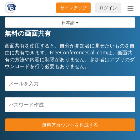
サインアップ
ログイン
ナ
ビ
日本語
ゲ
ー
無料の画面共有
シ
ョ
画面共有を使用すると、自分が参加者に見せたいものを自
ン
由に共有できます。FreeConferenceCall.comは、画面共
有の方法や内容に制限がありません。参加者はアプリのダ
の
ウンロードを行う必要もありません。
開
閉
無料アカウントを作成する