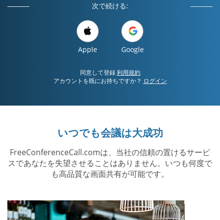
次で続ける:
Apple
Google
同意して登録
利用規約
アカウントを既にお持ちですか？
ログイン
いつでも会議は大成功
FreeConferenceCall.comは、当社の信頼の置けるサービ
スであなたを失望させることはありません。いつも何度で
も高品質な画面共有が可能です。