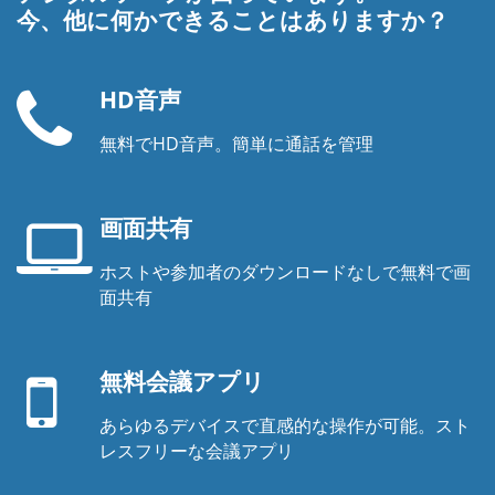
今、他に何かできることはありますか？
HD音声
無料でHD音声。簡単に通話を管理
電
話
機
画面共有
ホストや参加者のダウンロードなしで無料で画
ノ
面共有
ー
モ
ト
バ
パ
無料会議アプリ
イ
ソ
ル
コ
あらゆるデバイスで直感的な操作が可能。スト
ア
ン
レスフリーな会議アプリ
プ
の