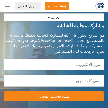
إنشاء حساب
تسجيل الدخول
إظهار
أو
العربية
إخفاء
شريط
مشاركة مجانية للشاشة
التنق
من المريح العثور على أداة لمشاركة الشاشة تعطيك ما تحتاجه
بالضبط. مع FreeConferenceCall.com لا توجد حدود في كيفية
المشاركة أو ماذا تشاركه. الأمر برمته يرجع إليك. لا توجد حاجة
لتنزيل برمجيات لدى المشتركين.
أنشئ حسابك المجاني