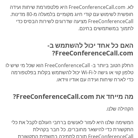
לא. FreeConferenceCall.com היא פלטפורמת שיחות ועידה
חופשית לשימוש עם קודי חיוג מקומיים בלמעלה מ-80 מדינות.
FreeConferenceCall מציעה שדרוגים לשירות הבסיס כדי
לתמוך במשתמשים בחינם.
האם כל אחד יכול להשתמש ב-
FreeConferenceCall.com?
החלק הטוב ביותר ב- FreeConferenceCall הוא שכל מי שיש לו
טלפון קווי או גישה ל-Wi-Fi יכול להשתמש בקלות בפלטפורמה
כדי לארח שיחות ועידה עם אודיו ווידאו.
מה מייחד את FreeConferenceCall.com?
הקהילה שלנו.
המשימה שלנו היא לעזור לאנשים ברחבי העולם לקבל את כלי
התקשורת כדי להישאר מחוברים. כל חבר בקהילת
FreeConferenceCall תורם לתמיכה בתשתית התקשורת