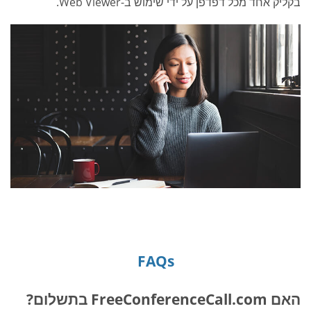
בקליק אחד מכל דפדפן על ידי שימוש ב-Web Viewer.
FAQs
האם FreeConferenceCall.com בתשלום?