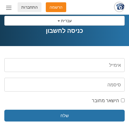
הרשמה
התחברות
החלף
מצב
עברית
ניווט
כניסה לחשבון
הישאר מחובר
שלח