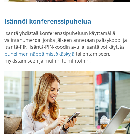
Isännöi konferenssipuhelua
Isäntä yhdistää konferenssipuheluun käyttämällä
valintanumeroa, jonka jälkeen annetaan pääsykoodi ja
isäntä-PIN. Isäntä-PIN-koodin avulla isäntä voi käyttää
puhelimen näppäimistökäskyjä
tallentamiseen,
mykistämiseen ja muihin toimintoihin.