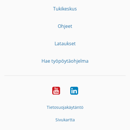
Tukikeskus
Ohjeet
Lataukset
Hae työpöytäohjelma
YouTube
LinkedIn
Tietosuojakäytäntö
Sivukartta