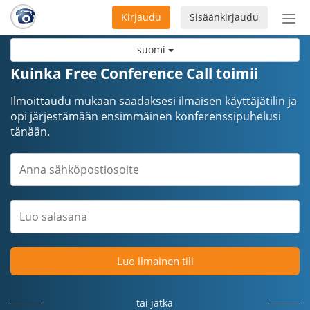
Kirjaudu
Sisäänkirjaudu
Ava
navi
suomi
Kuinka Free Conference Call toimii
Ilmoittaudu mukaan saadaksesi ilmaisen käyttäjätilin ja
opi järjestämään ensimmäinen konferenssipuhelusi
tänään.
Luo ilmainen tili
tai jatka