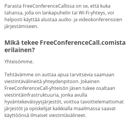
Parasta FreeConferenceCallissa on se, että kuka
tahansa, jolla on lankapuhelin tai Wi-Fi-yhteys, voi
helposti käyttää alustaa audio- ja videokonferenssien
järjestämiseen.
Mikä tekee FreeConferenceCall.comista
erilainen?
Yhteisömme.
Tehtävämme on auttaa apua tarvitsevia saamaan
viestintävälineitä yhteydenpitoon. Jokainen
FreeConferenceCall-yhteisön jäsen tukee osaltaan
viestintäinfrastruktuuria, jonka avulla
hyväntekeväisyysjärjestöt, voittoa tavoittelemattomat
järjestöt ja opiskelijat kaikkialla maailmassa saavat
käyttöönsä ilmaiset viestintävälineet.