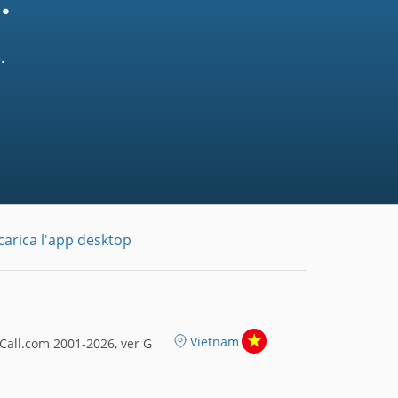
.
.
carica l'app desktop
Vietnam
all.com 2001-2026, ver G