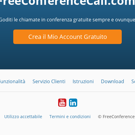
FreeConferenceCall.com
Goditi le chiamate in conferenza gratuite sempre e ovunque
Crea il Mio Account Gratuito
Funzionalità
Servizio Clienti
Istruzioni
Download
S
YouTube
LinkedIn
Utilizzo accettabile
Termini e condizioni
© FreeConferenceC