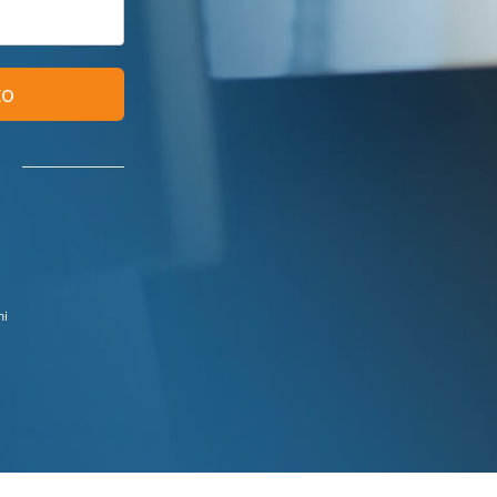
to
ni