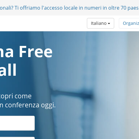
onali? Ti offriamo l'accesso locale in numeri in oltre 70 paes
Italiano
Organiz
a Free
all
scopri come
in conferenza oggi.