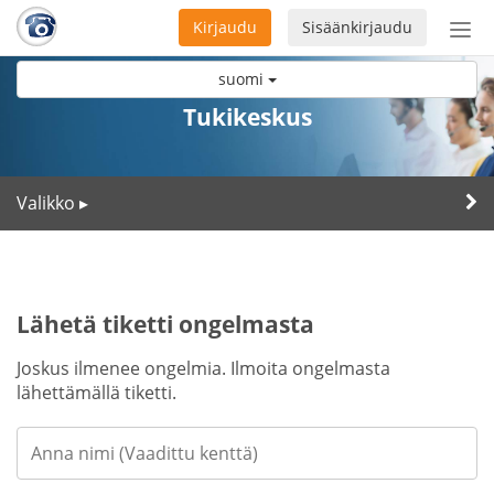
Kirjaudu
Sisäänkirjaudu
Ava
navi
suomi
Tukikeskus
Valikko
▸
Lähetä tiketti ongelmasta
Joskus ilmenee ongelmia. Ilmoita ongelmasta
lähettämällä tiketti.