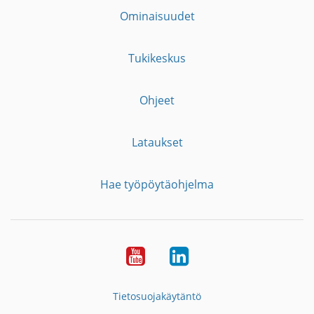
Ominaisuudet
Tukikeskus
Ohjeet
Lataukset
Hae työpöytäohjelma
YouTube
LinkedIn
Tietosuojakäytäntö