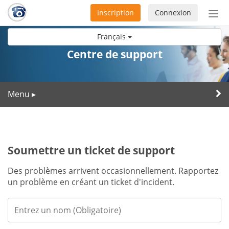
Inscription
Connexion
Acti
ou
Français
désa
la
Centre de support
nav
Menu
▸
Soumettre un ticket de support
Des problèmes arrivent occasionnellement. Rapportez
un problème en créant un ticket d'incident.