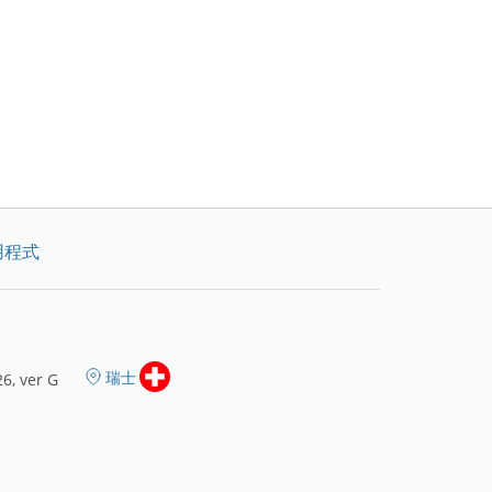
用程式
瑞士
6, ver G