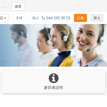
。。。
接受
044 595 90 55
通話
主持
加入
註冊
登入
參與者說明