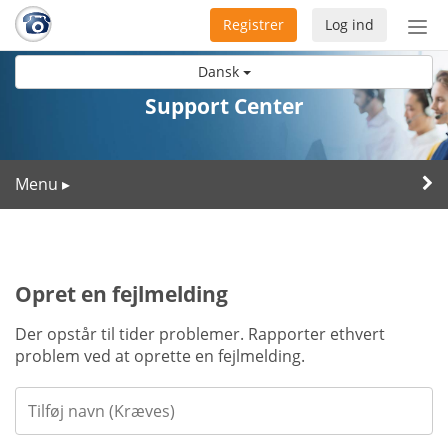
Registrer
Log ind
Slå
nav
Dansk
til/f
Support Center
Menu
▸
Opret en fejlmelding
Der opstår til tider problemer. Rapporter ethvert
problem ved at oprette en fejlmelding.