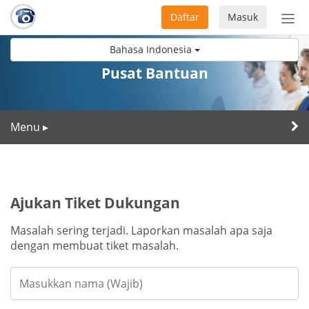
Daftar
Masuk
Sete
navi
Bahasa Indonesia
Pusat Bantuan
Menu
▸
Ajukan Tiket Dukungan
Masalah sering terjadi. Laporkan masalah apa saja
dengan membuat tiket masalah.