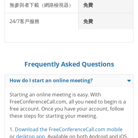
無參與者下載（網路檢視器）
免費
24/7客戶服務
免費
Frequently Asked Questions
How do I start an online meeting?
Starting an online meeting is easy. With
FreeConferenceCall.com, all you need to begin is a
free account. Once you have your account, follow
these steps for starting your meeting.
1.
Download the FreeConferenceCall.com mobile
or
desktop app
. Available on both Android and iOS.