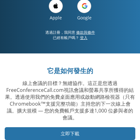
Apple
Google
透過註冊，我同意
條款與條件
已經有帳戶嗎？
登入
它是如何發生的
線上會議的目標？無縫協作。這正是您透過
FreeConferenceCall.com視訊會議和螢幕共享所獲得的結
果。透過使用我們的免費桌面應用或啟動網路檢視器（只有
Chromebook™支援完整功能）主持您的下一次線上會
議。擴大規模 — 您的免費帳戶支援多達1,000 位參與者的
會議。
立即下載