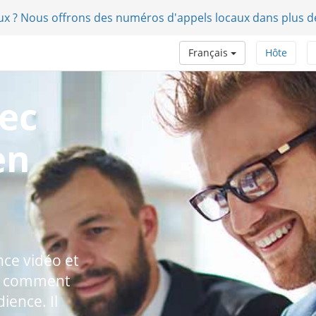
aux ? Nous offrons des numéros d'appels locaux dans plus d
Français
Hôte
ec
en
nce vidéo et
er comment
ience. Il