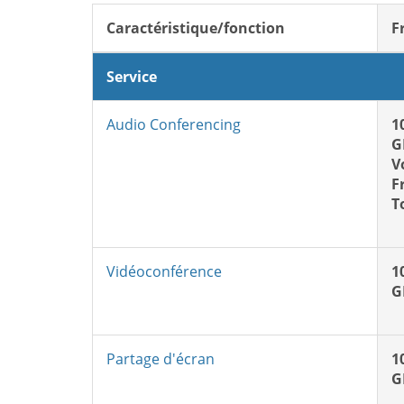
Caractéristique/fonction
F
Service
Audio Conferencing
1
G
V
F
T
Vidéoconférence
1
G
Partage d'écran
1
G