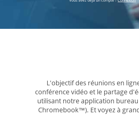
Vous avez déjà un compte ?
Connexion
L'objectif des réunions en lign
conférence vidéo et le partage d
utilisant notre application burea
Chromebook™). Et voyez à grande