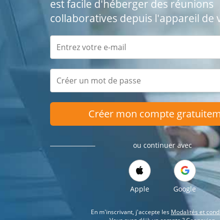
est facile d'héberger des réunions
collaboratives depuis l'appareil de 
Créer mon compte gratuite
ou continuer avec
Apple
Google
En m'inscrivant, j'accepte les
Modalités et cond