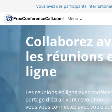
Vous avez des participants internation
Menu
Collaborez av
les réunions 
ligne
Les réunions en ligne avec confére
partage d'écran vont révolutionn
vous vous connectez avec votre aud