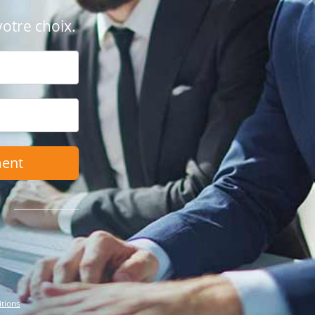
votre choix.
ment
itions