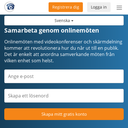
Registrera dig
Logga in
Öpp
men
Svenska
Samarbeta genom onlinemöten
Onlinemöten med videokonferenser och skärmdelning
kommer att revolutionera hur du når ut till en publik.
Det är enkelt att anordna samverkande möten från
vilken enhet som helst.
Skapa mitt gratis konto