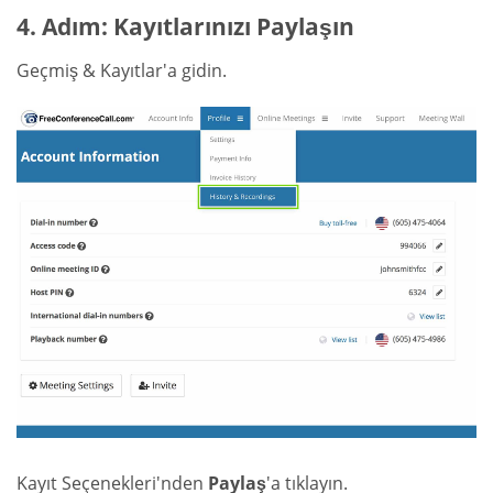
4. Adım: Kayıtlarınızı Paylaşın
Geçmiş & Kayıtlar'a gidin.
Kayıt Seçenekleri'nden
Paylaş
'a tıklayın.