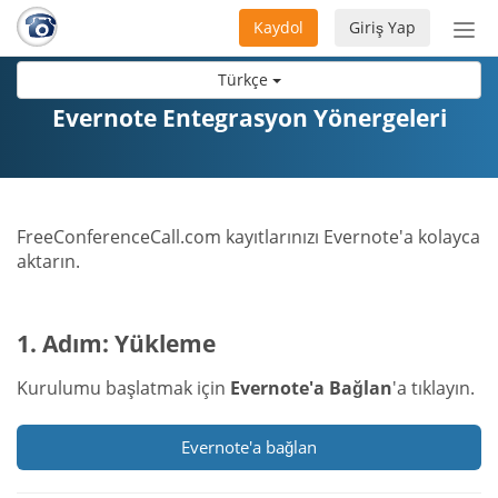
Kaydol
Giriş Yap
Nav
aç/
Türkçe
Evernote Entegrasyon Yönergeleri
FreeConferenceCall.com kayıtlarınızı Evernote'a kolayca
aktarın.
1. Adım: Yükleme
Kurulumu başlatmak için
Evernote'a Bağlan
'a tıklayın.
Evernote'a bağlan