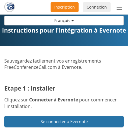
Inscription
Connexion
Acti
ou
Français
désa
la
Instructions pour l'intégration à Evernote
nav
Sauvegardez facilement vos enregistrements
FreeConferenceCall.com à Evernote.
Etape 1 : Installer
Cliquez sur
Connecter à Evernote
pour commencer
l'installation.
Se connecter à Evernote