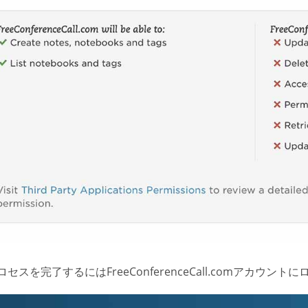
セスを完了するにはFreeConferenceCall.comアカウン