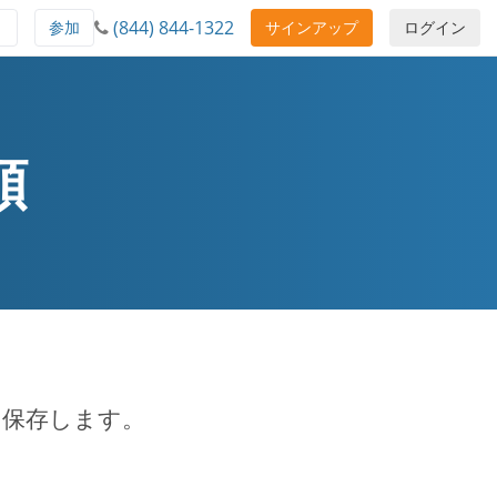
(844) 844-1322
ト
参加
サインアップ
ログイン
順
oteに保存します。