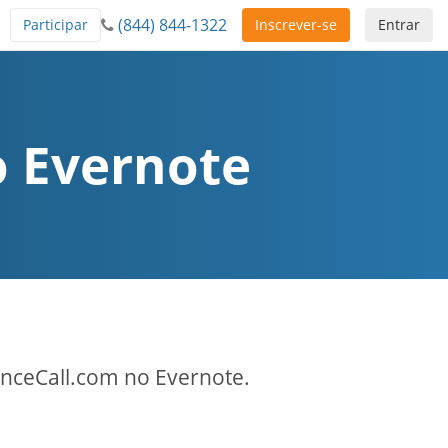
(844) 844-1322
Participar
Inscrever-se
Entrar
o Evernote
enceCall.com no Evernote.