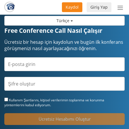
Kaydol
Giriş Yap
Nav
aç/
Türkçe
Free Conference Call Nasıl Çalışır
Ücretsiz bir hesap için kaydolun ve bugün ilk konferans
görüşmenizi nasıl ayarlayacağınızı öğrenin.
Kullanım Şartları
nı, kişisel verilerimin toplanma ve korunma
yöntemlerini kabul ediyorum.
Ücretsiz Hesabımı Oluştur