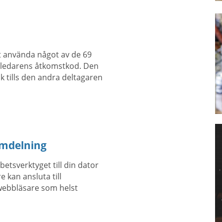
tt använda något av de 69
sledarens åtkomstkod. Den
 tills den andra deltagaren
rmdelning
etsverktyget till din dator
 kan ansluta till
 webbläsare som helst