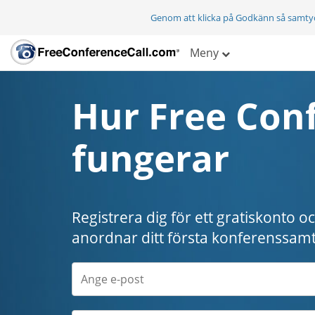
Genom att klicka på Godkänn så samty
Meny
Hur Free Conf
fungerar
Registrera dig för ett gratiskonto o
anordnar ditt första konferenssamt