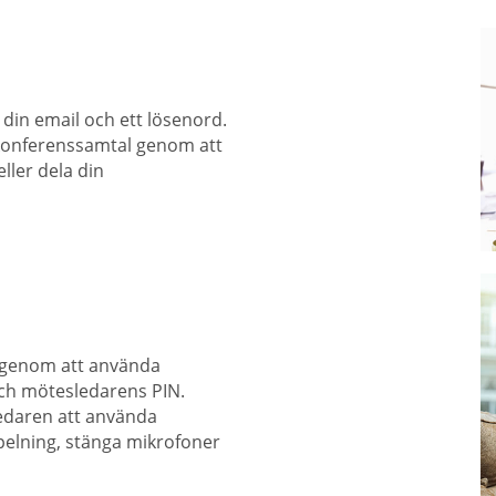
din email och ett lösenord.
t konferenssamtal genom att
ler dela din
t genom att använda
ch mötesledarens PIN.
ledaren att använda
pelning, stänga mikrofoner