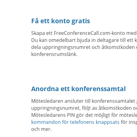
Få ett konto gratis
Skapa ett FreeConferenceCall.com-konto med 
Du kan omedelbart bjuda in deltagare till et
dela uppringningsnumret och åtkomstkoden el
konferensrumslänk.
Anordna ett konferenssamtal
Mötesledaren ansluter till konferenssamtale
uppringningsnumret, följt av åtkomstkoden o
Mötesledarens PIN gör det möjligt för mötes
kommandon för telefonens knappsats
för ins
och mer.