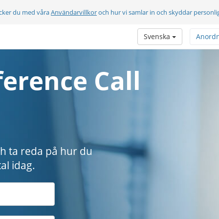
cker du med våra
Användarvillkor
och hur vi samlar in och skyddar personli
Svenska
Anord
erence Call
ch ta reda på hur du
al idag.