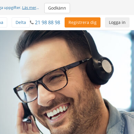
ga uppgifter.
Läs mer
...
Godkänn
21 98 88 98
na
Delta
Registrera dig
Logga in