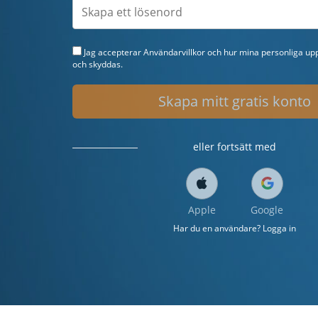
Jag accepterar
Användarvillkor
och hur mina personliga upp
och skyddas.
Skapa mitt gratis konto
eller fortsätt med
Apple
Google
Har du en användare? Logga in