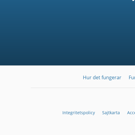
Hur det fungerar
Fu
Integritetspolicy
Sajtkarta
Acc