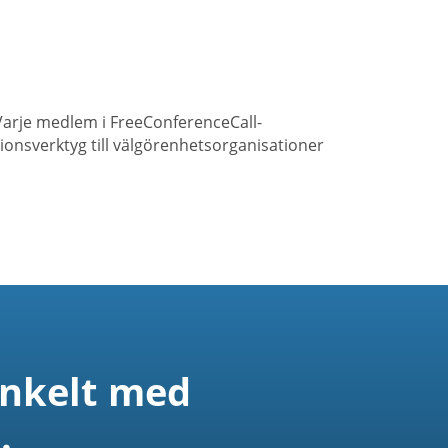
 Varje medlem i FreeConferenceCall-
onsverktyg till välgörenhetsorganisationer
enkelt med
.