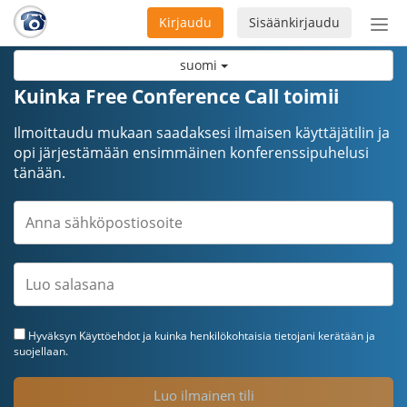
Kirjaudu
Sisäänkirjaudu
Ava
navi
suomi
Kuinka Free Conference Call toimii
Ilmoittaudu mukaan saadaksesi ilmaisen käyttäjätilin ja
opi järjestämään ensimmäinen konferenssipuhelusi
tänään.
Hyväksyn
Käyttöehdot
ja kuinka henkilökohtaisia tietojani kerätään ja
suojellaan.
Luo ilmainen tili