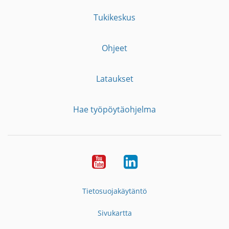
Tukikeskus
Ohjeet
Lataukset
Hae työpöytäohjelma
YouTube
LinkedIn
Tietosuojakäytäntö
Sivukartta