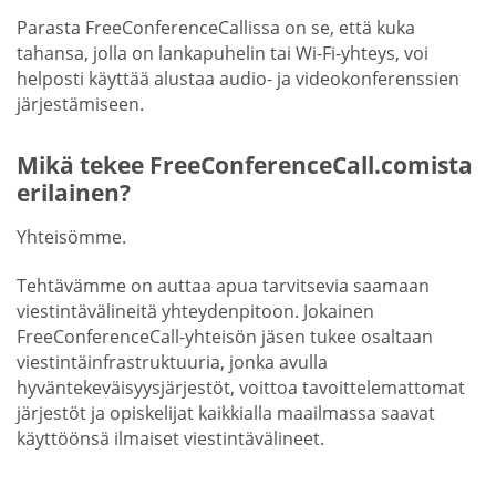
Parasta FreeConferenceCallissa on se, että kuka
tahansa, jolla on lankapuhelin tai Wi-Fi-yhteys, voi
helposti käyttää alustaa audio- ja videokonferenssien
järjestämiseen.
Mikä tekee FreeConferenceCall.comista
erilainen?
Yhteisömme.
Tehtävämme on auttaa apua tarvitsevia saamaan
viestintävälineitä yhteydenpitoon. Jokainen
FreeConferenceCall-yhteisön jäsen tukee osaltaan
viestintäinfrastruktuuria, jonka avulla
hyväntekeväisyysjärjestöt, voittoa tavoittelemattomat
järjestöt ja opiskelijat kaikkialla maailmassa saavat
käyttöönsä ilmaiset viestintävälineet.