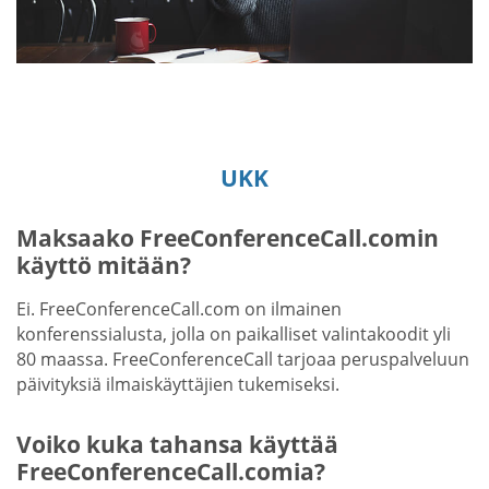
UKK
Maksaako FreeConferenceCall.comin
käyttö mitään?
Ei. FreeConferenceCall.com on ilmainen
konferenssialusta, jolla on paikalliset valintakoodit yli
80 maassa. FreeConferenceCall tarjoaa peruspalveluun
päivityksiä ilmaiskäyttäjien tukemiseksi.
Voiko kuka tahansa käyttää
FreeConferenceCall.comia?