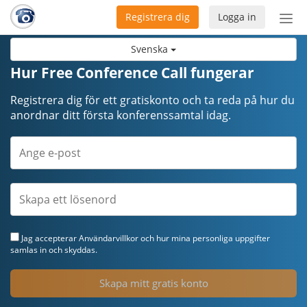
Registrera dig
Logga in
Öpp
men
Svenska
Hur Free Conference Call fungerar
Registrera dig för ett gratiskonto och ta reda på hur du
anordnar ditt första konferenssamtal idag.
Jag accepterar
Användarvillkor
och hur mina personliga uppgifter
samlas in och skyddas.
Skapa mitt gratis konto