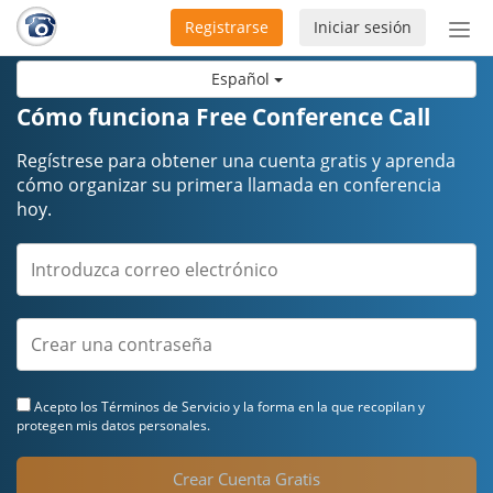
Registrarse
Iniciar sesión
Bot
de
Español
Nav
Cómo funciona Free Conference Call
Regístrese para obtener una cuenta gratis y aprenda
cómo organizar su primera llamada en conferencia
hoy.
Acepto los
Términos de Servicio
y la forma en la que recopilan y
protegen mis datos personales.
Crear Cuenta Gratis